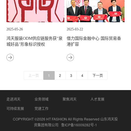
2025-05-26
2025-03-22
鸿天服装ODM供应链服务获“泉
借力国际金融中心 国际贸易香
城好品”形象标识授权
港扩容
上一页
1
2
3
4
下一页
走进鸿天
业务领域
聚焦鸿天
人才发展
可持续发展
党建工作
COPYRIGHT ©2026 HT FASHION All Rights Reserved 山东鸿天投
资集团有限公司
鲁ICP备16009282号-1