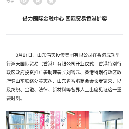
分享:
借力国际金融中心 国际贸易香港扩容
        3月21日，山东鸿天投资集团有限公司在香港成功举
行鸿天国际贸易（香港）有限公司开业仪式，香港特别行
政区政府投资推广署助理署长刘智元、香港特别行政区政
府驻山东联络处黄志辉、山东省香港商会会长麦家荣，以
及纺织、金融、法律、新材料等各界人士出席见证这一重
要时刻。